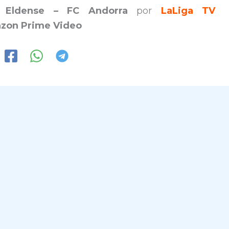
n.
Eldense – FC Andorra
por
LaLiga TV
zon Prime Video