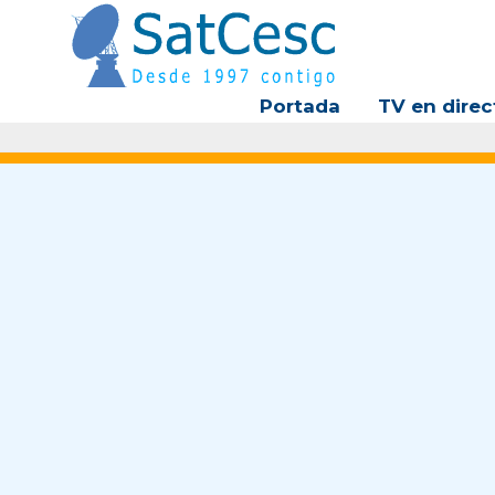
Ir
al
contenido
Portada
TV en direc