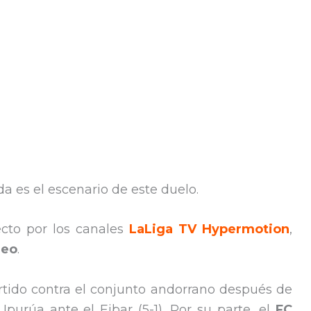
a es el escenario de este duelo.
ecto por los canales
LaLiga TV Hypermotion
,
deo
.
artido contra el conjunto andorrano después de
Ipurúa ante el Eibar (5-1). Por su parte, el
FC