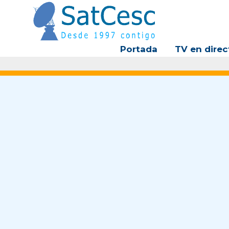
Ir
al
contenido
Portada
TV en direc