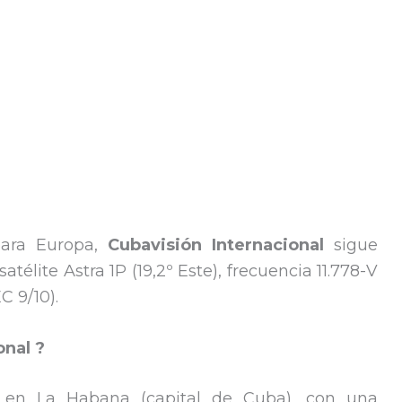
ara Europa,
Cubavisión Internacional
sigue
atélite Astra 1P (19,2º Este), frecuencia 11.778-V
 9/10).
onal ?
 en La Habana (capital de Cuba), con una