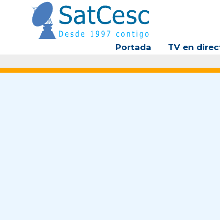
Ir
al
contenido
Portada
TV en direc