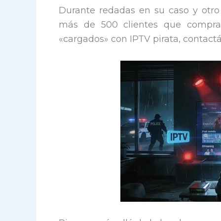
Durante redadas en su caso y otro s
más de 500 clientes que compraro
«cargados» con IPTV pirata, contact