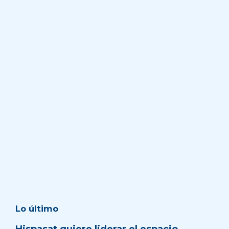
Lo último
Hispasat quiere liderar el espacio