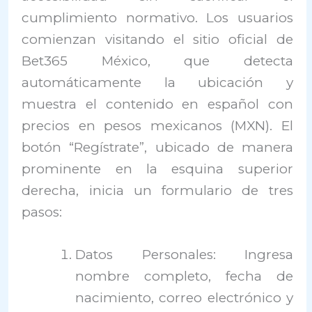
cumplimiento normativo. Los usuarios
comienzan visitando el sitio oficial de
Bet365 México, que detecta
automáticamente la ubicación y
muestra el contenido en español con
precios en pesos mexicanos (MXN). El
botón “Regístrate”, ubicado de manera
prominente en la esquina superior
derecha, inicia un formulario de tres
pasos:
Datos Personales: Ingresa
nombre completo, fecha de
nacimiento, correo electrónico y