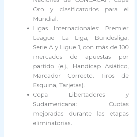
Oro y clasificatorios para el
Mundial.
Ligas Internacionales: Premier
League, La Liga, Bundesliga,
Serie A y Ligue 1, con más de 100
mercados de apuestas por
partido (e.j., Handicap Asiático,
Marcador Correcto, Tiros de
Esquina, Tarjetas).
Copa Libertadores y
Sudamericana: Cuotas
mejoradas durante las etapas
eliminatorias.