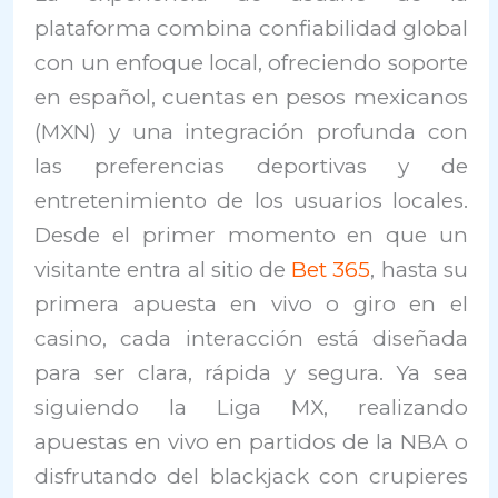
plataforma combina confiabilidad global
con un enfoque local, ofreciendo soporte
en español, cuentas en pesos mexicanos
(MXN) y una integración profunda con
las preferencias deportivas y de
entretenimiento de los usuarios locales.
Desde el primer momento en que un
visitante entra al sitio de
Bet 365
, hasta su
primera apuesta en vivo o giro en el
casino, cada interacción está diseñada
para ser clara, rápida y segura. Ya sea
siguiendo la Liga MX, realizando
apuestas en vivo en partidos de la NBA o
disfrutando del blackjack con crupieres