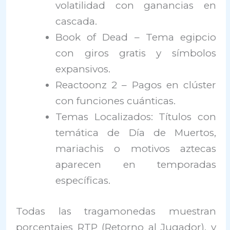
volatilidad con ganancias en
cascada.
Book of Dead – Tema egipcio
con giros gratis y símbolos
expansivos.
Reactoonz 2 – Pagos en clúster
con funciones cuánticas.
Temas Localizados: Títulos con
temática de Día de Muertos,
mariachis o motivos aztecas
aparecen en temporadas
específicas.
Todas las tragamonedas muestran
porcentajes RTP (Retorno al Jugador), y