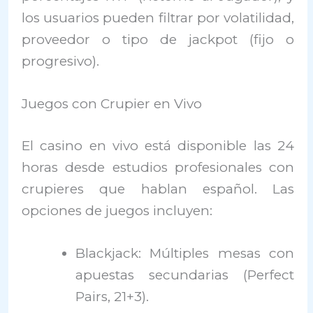
los usuarios pueden filtrar por volatilidad,
proveedor o tipo de jackpot (fijo o
progresivo).
Juegos con Crupier en Vivo
El casino en vivo está disponible las 24
horas desde estudios profesionales con
crupieres que hablan español. Las
opciones de juegos incluyen:
Blackjack: Múltiples mesas con
apuestas secundarias (Perfect
Pairs, 21+3).