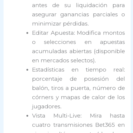
antes de su liquidación para
asegurar ganancias parciales o
minimizar pérdidas.
Editar Apuesta: Modifica montos
o selecciones en apuestas
acumuladas abiertas (disponible
en mercados selectos).
Estadísticas en tiempo real:
porcentaje de posesión del
balón, tiros a puerta, número de
córners y mapas de calor de los
jugadores.
Vista Multi-Live: Mira hasta
cuatro transmisiones Bet365 en