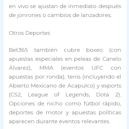
en vivo se ajustan de inmediato después
de jonrones o cambios de lanzadores.
Otros Deportes
Bet365 también cubre boxeo (con
apuestas especiales en peleas de Canelo
Álvarez), MMA (eventos UFC con
apuestas por ronda), tenis (incluyendo el
Abierto Mexicano de Acapulco) y esports
(CS2, League of Legends, Dota 2).
Opciones de nicho como fútbol rápido,
deportes de motor y apuestas políticas
aparecen durante eventos relevantes.