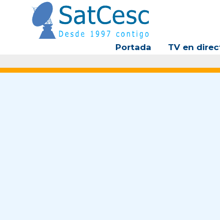
Ir
al
contenido
Portada
TV en direc