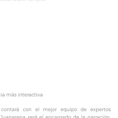
cia más interactiva
contará con el mejor equipo de expertos
 Juanarena será el encargado de la narración,