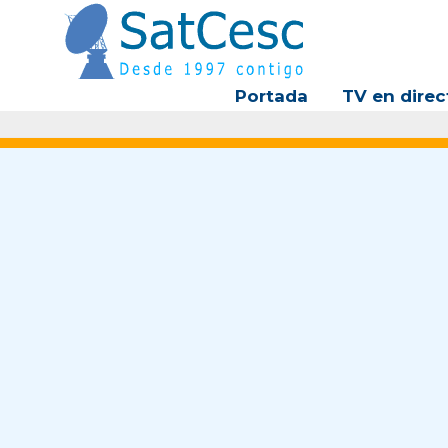
Ir
al
contenido
Portada
TV en direc