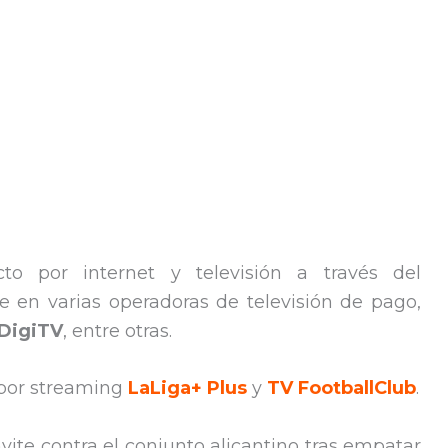
to por internet y televisión a través del
te en varias operadoras de televisión de pago,
DigiTV
, entre otras.
 por streaming
LaLiga+ Plus
y
TV FootballClub
.
envite contra el conjunto alicantino tras empatar