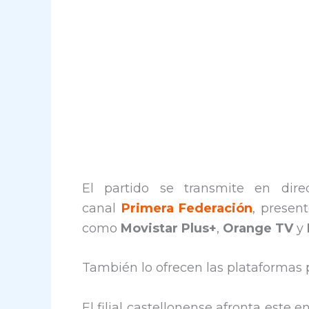
El partido se transmite en direc
canal
Primera Federación
, presen
como
Movistar Plus+
,
Orange TV
y
También lo ofrecen las plataformas
El filial castellonense afronta este 