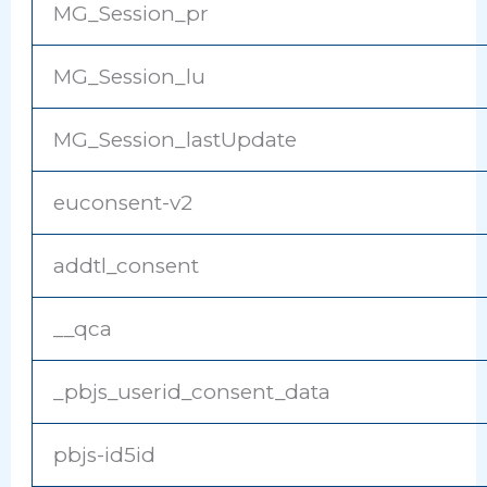
MG_Session_pr
MG_Session_lu
MG_Session_lastUpdate
euconsent-v2
addtl_consent
__qca
_pbjs_userid_consent_data
pbjs-id5id