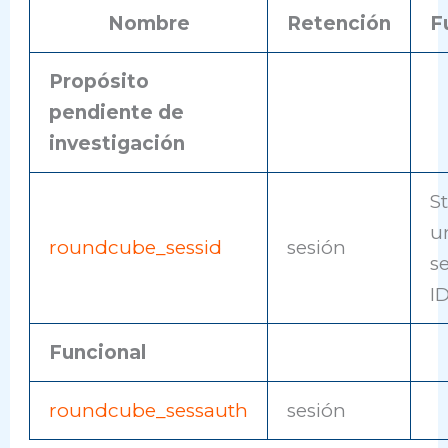
Nombre
Retención
F
Propósito
pendiente de
investigación
S
u
roundcube_sessid
sesión
s
I
Funcional
roundcube_sessauth
sesión