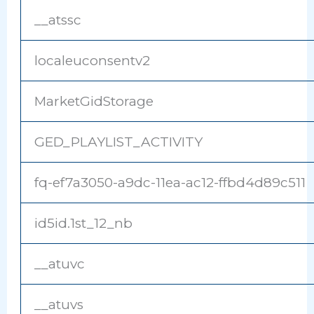
__atssc
localeuconsentv2
MarketGidStorage
GED_PLAYLIST_ACTIVITY
fq-ef7a3050-a9dc-11ea-ac12-ffbd4d89c511
id5id.1st_12_nb
__atuvc
__atuvs