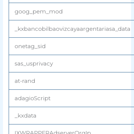
goog_pem_mod
_kxbancobilbaovizcayaargentariasa_data
onetag_sid
sas_usprivacy
at-rand
adagioScript
_kxdata
IXWRAPPERAdserverOrgIp