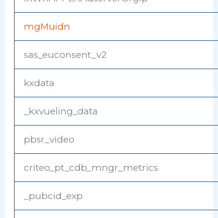
mgMuidn
sas_euconsent_v2
kxdata
_kxvueling_data
pbsr_video
criteo_pt_cdb_mngr_metrics
_pubcid_exp