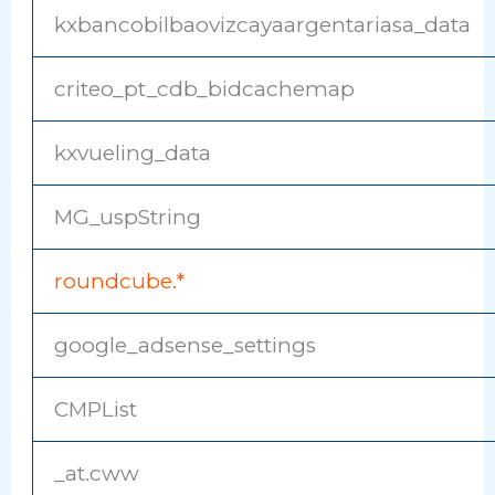
kxbancobilbaovizcayaargentariasa_data
criteo_pt_cdb_bidcachemap
kxvueling_data
MG_uspString
roundcube.*
google_adsense_settings
CMPList
_at.cww