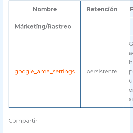
Nombre
Retención
F
Márketing/Rastreo
G
a
h
google_ama_settings
persistente
p
u
e
s
Compartir