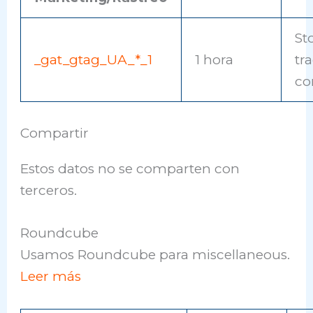
St
_gat_gtag_UA_*_1
1 hora
tr
co
Compartir
Estos datos no se comparten con
terceros.
Roundcube
Usamos Roundcube para miscellaneous.
Leer más