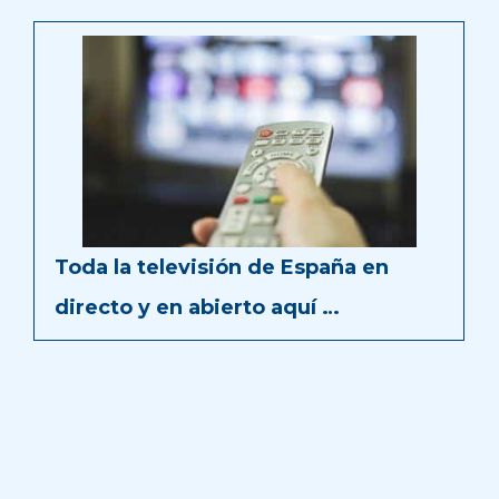
Toda la televisión de España en
directo y en abierto aquí …