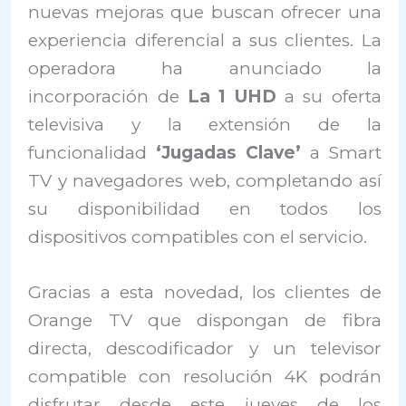
nuevas mejoras que buscan ofrecer una
experiencia diferencial a sus clientes. La
operadora ha anunciado la
incorporación de
La 1 UHD
a su oferta
televisiva y la extensión de la
funcionalidad
‘Jugadas Clave’
a Smart
TV y navegadores web, completando así
su disponibilidad en todos los
dispositivos compatibles con el servicio.
Gracias a esta novedad, los clientes de
Orange TV que dispongan de fibra
directa, descodificador y un televisor
compatible con resolución 4K podrán
disfrutar desde este jueves de los