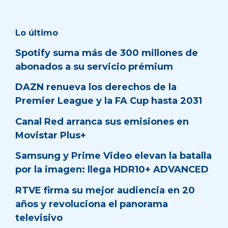
Lo último
Spotify suma más de 300 millones de
abonados a su servicio prémium
DAZN renueva los derechos de la
Premier League y la FA Cup hasta 2031
Canal Red arranca sus emisiones en
Movistar Plus+
Samsung y Prime Video elevan la batalla
por la imagen: llega HDR10+ ADVANCED
RTVE firma su mejor audiencia en 20
años y revoluciona el panorama
televisivo