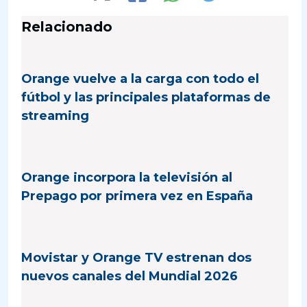
Relacionado
Orange vuelve a la carga con todo el
fútbol y las principales plataformas de
streaming
Orange incorpora la televisión al
Prepago por primera vez en España
Movistar y Orange TV estrenan dos
nuevos canales del Mundial 2026