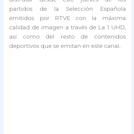
partidos de la Selección Española
emitidos por RTVE con la máxima
calidad de imagen a través de La 1 UHD,
así como del resto de contenidos
deportivos que se emitan en este canal.