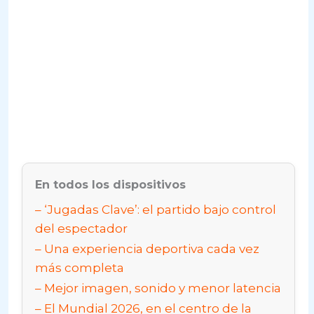
En todos los dispositivos
‘Jugadas Clave’: el partido bajo control
del espectador
Una experiencia deportiva cada vez
más completa
Mejor imagen, sonido y menor latencia
El Mundial 2026, en el centro de la