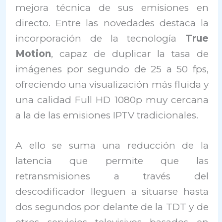
mejora técnica de sus emisiones en
directo. Entre las novedades destaca la
incorporación de la tecnología
True
Motion
, capaz de duplicar la tasa de
imágenes por segundo de 25 a 50 fps,
ofreciendo una visualización más fluida y
una calidad Full HD 1080p muy cercana
a la de las emisiones IPTV tradicionales.
A ello se suma una reducción de la
latencia que permite que las
retransmisiones a través del
descodificador lleguen a situarse hasta
dos segundos por delante de la TDT y de