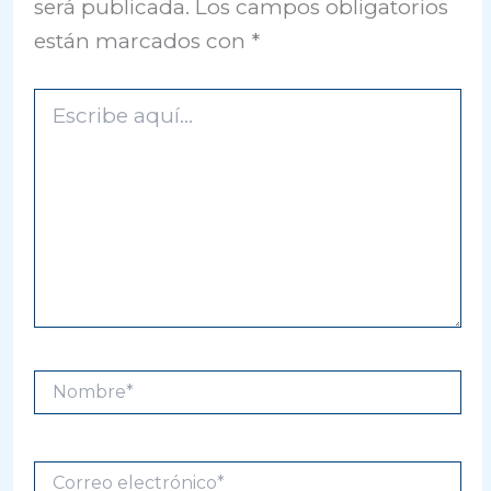
será publicada.
Los campos obligatorios
están marcados con
*
Escribe
aquí...
Nombre*
Correo