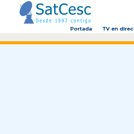
Ir
al
contenido
Portada
TV en direc