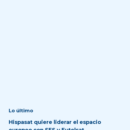
Lo último
Hispasat quiere liderar el espacio
europeo con SES y Eutelsat