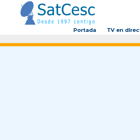
Ir
al
contenido
Portada
TV en direc