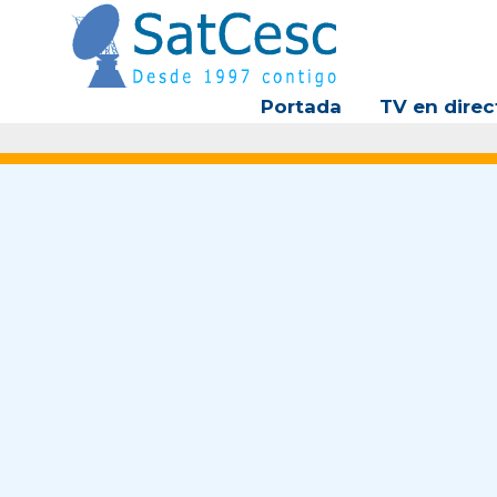
Ir
al
contenido
Portada
TV en direc