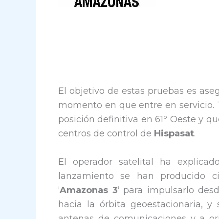
El objetivo de estas pruebas es ase
momento en que entre en servicio. Tr
posición definitiva en 61º Oeste y qu
centros de control de
Hispasat
.
El operador satelital ha explicad
lanzamiento se han producido c
‘
Amazonas 3
‘ para impulsarlo des
hacia la órbita geoestacionaria, y
antenas de comunicaciones y a orie