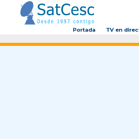
Ir
al
contenido
Portada
TV en direc