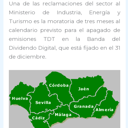
Una de las reclamaciones del sector al
Ministerio de Industria, Energía y
Turismo es la moratoria de tres meses al
calendario previsto para el apagado de
emisiones TDT en la Banda del
Dividendo Digital, que está fijado en el 31
de diciembre.