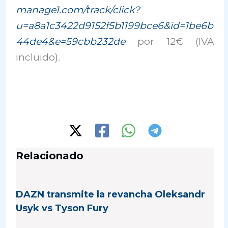
manage1.com/track/click?
u=a8a1c3422d9152f5b1199bce6&id=1be6b
44de4&e=59cbb232de
por 12€ (IVA
incluido).
Relacionado
DAZN transmite la revancha Oleksandr
Usyk vs Tyson Fury