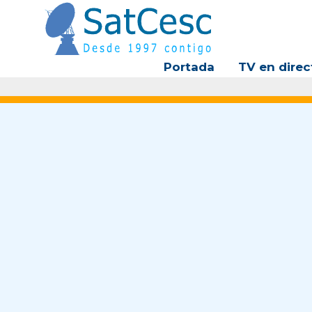
Ir
al
contenido
Portada
TV en direc