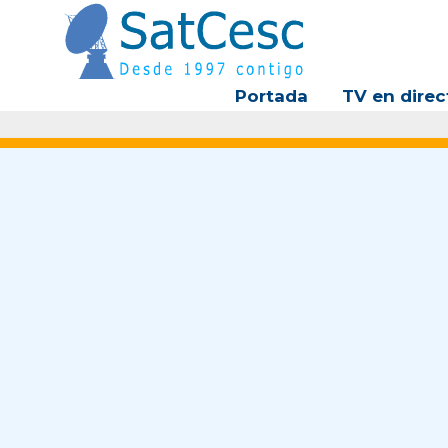
Ir
al
contenido
Portada
TV en direc