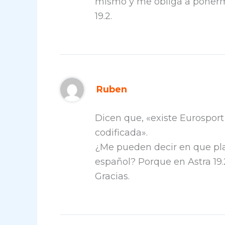
mismo y me obliga a ponerme
19.2.
Ruben
Dicen que, «existe Eurospor
codificada».
¿Me pueden decir en que pl
español? Porque en Astra 19.
Gracias.