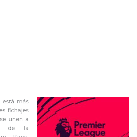
e está más
s fichajes
 se unen a
as de la