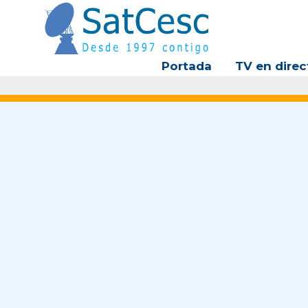
Ir
al
contenido
Portada
TV en direc