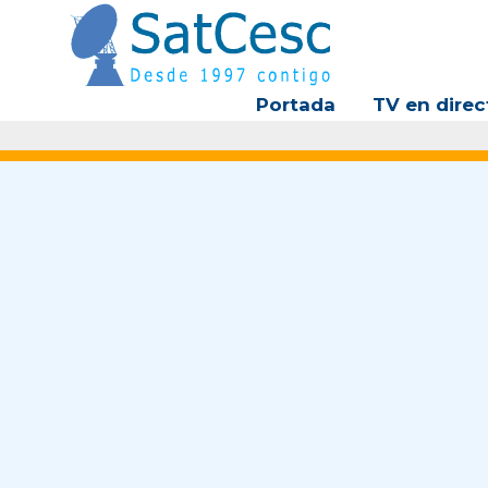
Ir
al
contenido
Portada
TV en direc