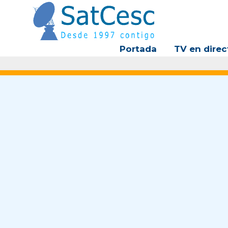
Ir
al
contenido
Portada
TV en direc