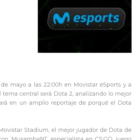
de mayo a las 22:00h en Movistar eSports y a
el tema central será Dota 2, analizando lo mejor
strará en un amplio reportaje de porqué el Dota
 Movistar Stadium, el mejor jugador de Dota de
on ‘MusambaN1’, especialista en CS:GO, juego