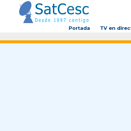
Ir
al
contenido
Portada
TV en direc