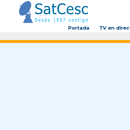
Ir
al
contenido
Portada
TV en direc