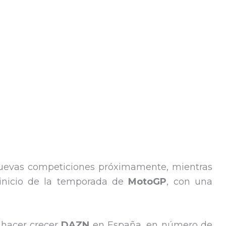
nuevas competiciones próximamente, mientras
 inicio de la temporada de
MotoGP
, con una
 hacer crecer
DAZN
en España, en número de