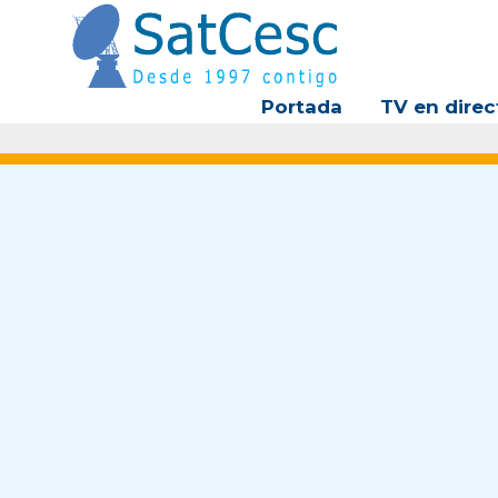
Ir
al
contenido
Portada
TV en direc