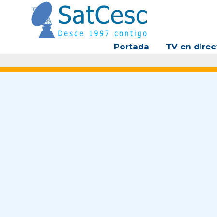
Ir
al
contenido
Portada
TV en direc