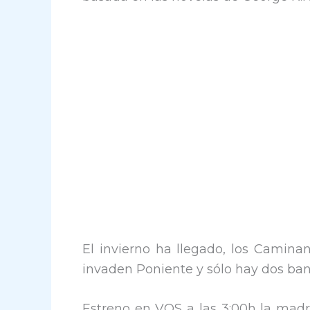
El invierno ha llegado, los Camina
invaden Poniente y sólo hay dos band
Estreno en VOS a las 3:00h la madr