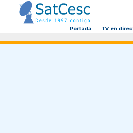
Ir
al
contenido
Portada
TV en direc