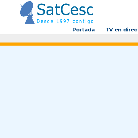
Ir
al
contenido
Portada
TV en direc