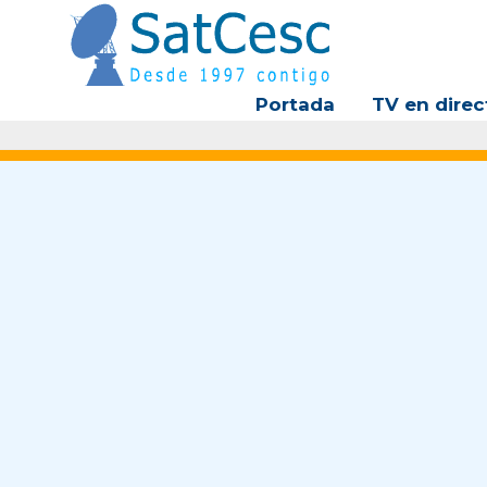
Ir
al
contenido
Portada
TV en direc