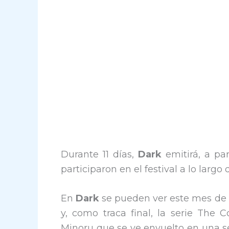
Durante 11 días,
Dark
emitirá, a par
participaron en el festival a lo largo
En
Dark
se pueden ver este mes de 
y, como traca final, la serie The 
Minoru que se ve envuelto en una s