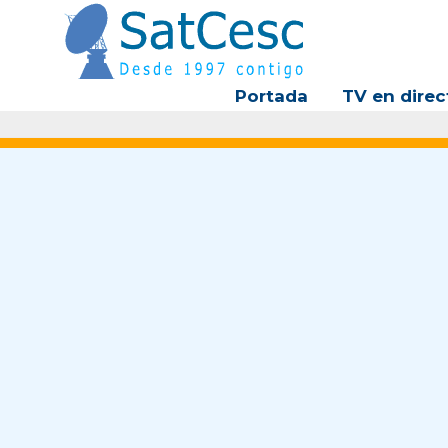
Ir
al
contenido
Portada
TV en direc