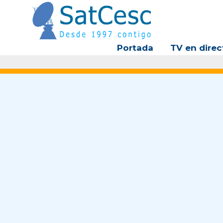
Ir
al
contenido
Portada
TV en direc