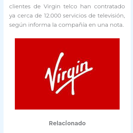
clientes de Virgin telco han contratado
ya cerca de 12.000 servicios de televisión,
según informa la compañía en una nota.
Relacionado