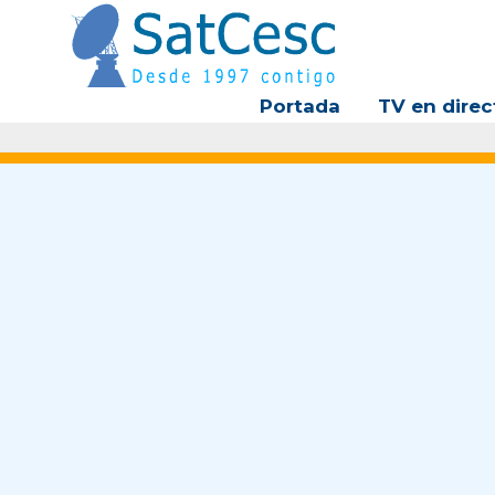
Ir
al
contenido
Portada
TV en direc