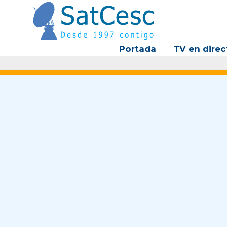
Ir
al
contenido
Portada
TV en direc