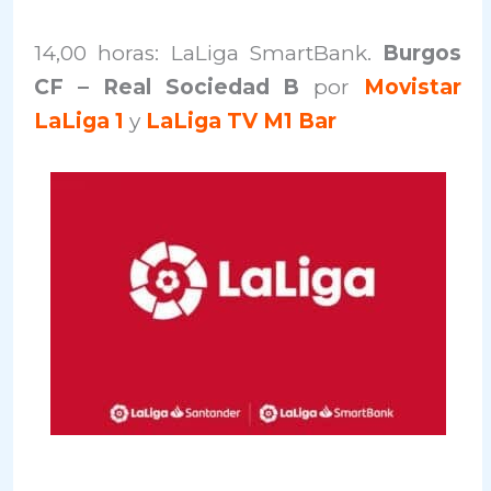
14,00 horas: LaLiga SmartBank.
Burgos
CF – Real Sociedad B
por
Movistar
LaLiga 1
y
LaLiga TV M1 Bar