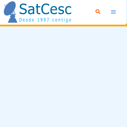
Ir
Buscar
al
contenido