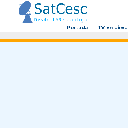
Ir
al
contenido
Portada
TV en direc