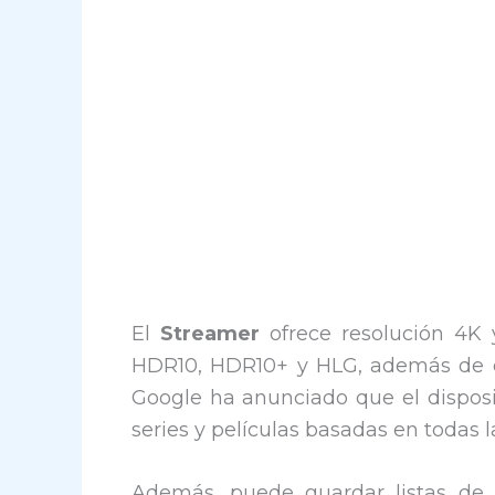
El
Streamer
ofrece resolución 4K 
HDR10, HDR10+ y HLG, además de c
Google ha anunciado que el dispositiv
series y películas basadas en todas l
Además, puede guardar listas de 