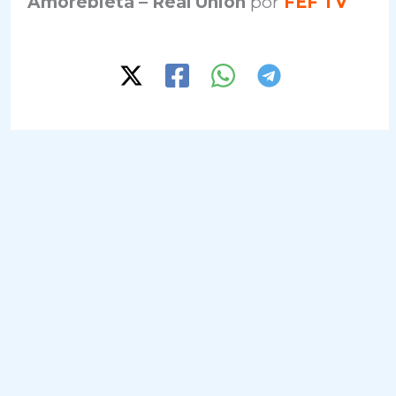
Amorebieta – Real Unión
por
FEF TV