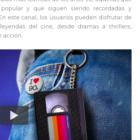
 popular y que siguen siendo recordadas y
En este canal, los usuarios pueden disfrutar de
leyendas del cine, desde dramas a thrillers,
 acción.