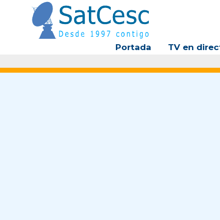
Ir
al
contenido
Portada
TV en direc