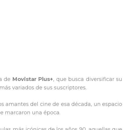
ta de
Movistar Plus+
, que busca diversificar su
 más variados de sus suscriptores.
los amantes del cine de esa década, un espacio
que marcaron una época.
culas más icónicas de los años 90, aquellas que