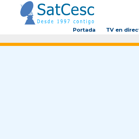
Ir
al
contenido
Portada
TV en direc