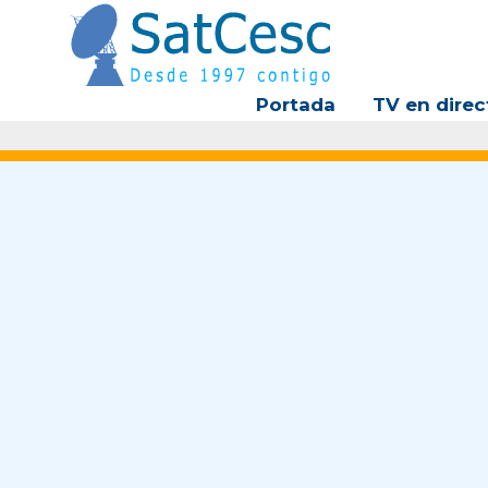
Ir
al
contenido
Portada
TV en direc