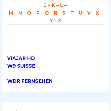
J
–
K
–
L –
M
–
N
–
O
–
P
–
Q
–
R
–
S
–
T
–
U
–
V
–
X
–
Y
–
Z
VIAJAR HD
W9 SUISSE
WDR FERNSEHEN