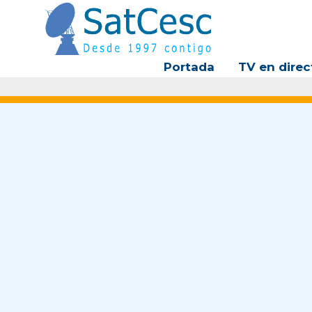
Ir
al
contenido
Portada
TV en direc