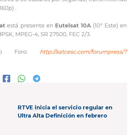
60p) .
at
está presente en
Eutelsat 10A
(10º Este) en
/8PSK, MPEG-4, SR 27500, FEC 2/3.
tro Foro:
http://satcesc.com/forumpress/?
RTVE inicia el servicio regular en
Ultra Alta Definición en febrero