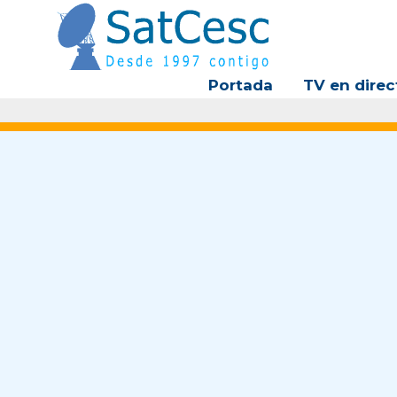
Ir
al
contenido
Portada
TV en direc