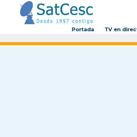
Ir
al
contenido
Portada
TV en direc