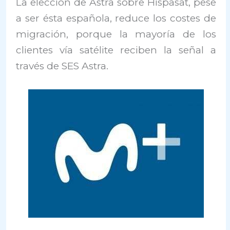
La elección de Astra sobre Hispasat, pese
a ser ésta española, reduce los costes de
migración, porque la mayoría de los
clientes vía satélite reciben la señal a
través de SES Astra.