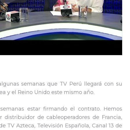
lgunas semanas que TV Perú llegará con su
pea y el Reino Unido este mismo año.
semanas estar firmando el contrato. Hemos
 distribuidor de cableoperadores de Francia,
de TV Azteca, Televisión Española, Canal 13 de