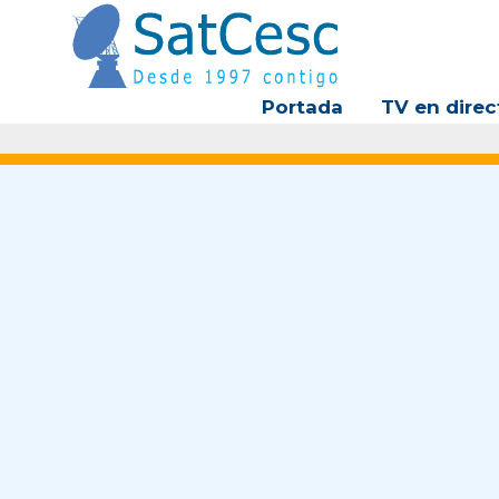
Ir
al
contenido
Portada
TV en direc