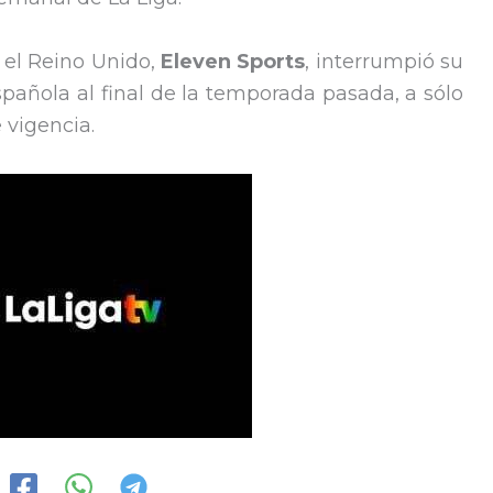
n el Reino Unido,
Eleven Sports
, interrumpió su
añola al final de la temporada pasada, a sólo
 vigencia.