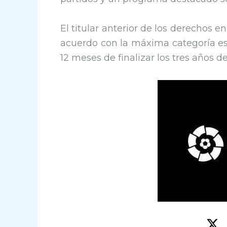
El titular anterior de los derechos e
acuerdo con la máxima categoría esp
12 meses de finalizar los tres años de