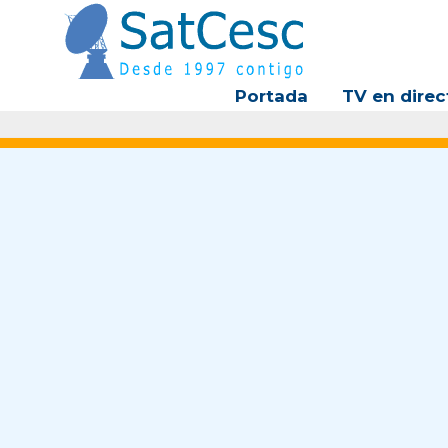
Ir
al
contenido
Portada
TV en direc