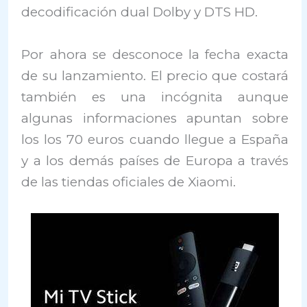
decodificación dual Dolby y DTS HD.
Por ahora se desconoce la fecha exacta
de su lanzamiento. El precio que costará
también es una incógnita aunque
algunas informaciones apuntan sobre
los los 70 euros cuando llegue a España
y a los demás países de Europa a través
de las tiendas oficiales de Xiaomi.